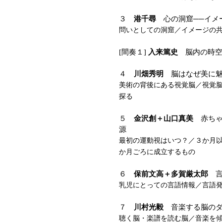
３
港千尋
心の洞窟──イメ
問いとしての洞窟／イメージの
[間奏１]
入来篤史
脳内の時空
４
川畑秀明
脳はなぜ美に魅
美術の背後にある視覚脳／視覚
探る
５
金沢創＋山口真美
赤ちゃ
源
最初の運動視はいつ？／３か月
か月ごろに成立するもの
６
保前文高＋多賀厳太郎
言
乳児にとっての言語情報／言語
７
川村光毅
音楽する脳のダ
聴く脳・楽譜を読む脳／音楽を