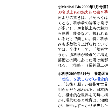
◎
Medical Bio 2009年7月号
30名以上もの魅力的な書き手
何よりの驚きは、おそらくは
くとも、科学者の論考は発行
が多い）、30名以上もの魅
ら聴香、能楽など、扱われる
いるだけで楽しい。特に科学
みも多数取り上げられていて
では、全体として、「脳科学
うか。脳科学が飛躍的に増え
芸術との間にあった溝は無邪
れる。
（後略）
（長神風二/
◎
科学2009年6月号 養老孟
「感性」を残しながら概念的
…「芸術と脳」が目指す世界
明らかだと思われる。日本語
ら、概念的な世界を同時に構
かし現代社会と教育は、治癒
が、感性はすっかり消失した