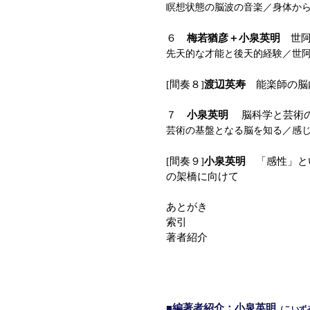
瞑想状態の脳波の音楽／身体か
６
梅若猶彦＋小泉英明
世阿
先天的な才能と後天的経験／世
[間奏８]
渡辺英寿
能楽師の脳
７
小泉英明
脳科学と芸術の
芸術の基盤となる脳を知る／感
[間奏９]
小泉英明
「感性」とい
の架橋に向けて
あとがき
索引
著者紹介
■編著者紹介：小泉英明
（こいず