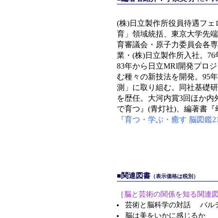
(株)日立製作所役員待遇フェ
育」領域統括、東京大学先端
育審議会・原子力委員会各専
業・(株)日立製作所入社。7
83年から日立MRI開発プロ
む種々の新技法を開発。95
測」に取り組む。同社基礎研
を歴任。大河内賞3回ほか内
で育つ』(青灯社)、編著書『
『育つ・学ぶ・癒す 脳図鑑2
■関連図書
（表示価格は税別）
［脳と芸術の関係を知る関連
芸術と脳科学の対話 バルテ
脳は美をいかに感じるか 