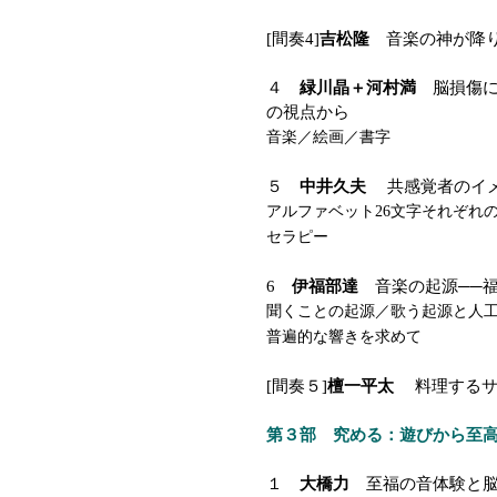
[間奏4]
吉松隆
音楽の神が降り
４
緑川晶＋河村満
脳損傷に
の視点から
音楽／絵画／書字
５
中井久夫
共感覚者のイメ
アルファベット26文字それぞれ
セラピー
6
伊福部達
音楽の起源──福
聞くことの起源／歌う起源と人
普遍的な響きを求めて
[間奏５]
檀一平太
料理するサ
第３部 究める：遊びから至
１
大橋力
至福の音体験と脳