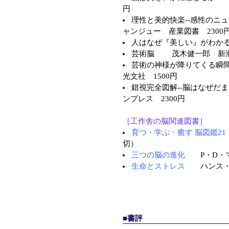
円
理性と美的快楽--感性のニ
ャンジュー 産業図書 2300
人はなぜ『美しい』がわか
芸術脳 茂木健一郎 新潮社
芸術の神様が降りてくる
光文社 1500円
錯視完全図解--脳はなぜだ
ンプレス 2300円
［工作舎の脳関連図書］
育つ・学ぶ・癒す 脳図鑑21
切）
三つの脳の進化
P・D・マ
生命とストレス
ハンス・セ
■書評