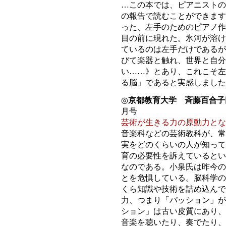
…この本では、ピアニストの
の報告で読むことができます
った、左手のためのピアノ作
目の前に現れた。氷河が溶け
ているのは左手だけであるが
びて楽器と触れ、世界と自分
い……》とあり、これこそ左
る脳」であると実感しました
◎
京都教育大学 斉藤百合子
月号
芸術が生きる力の原動力とな
音楽科などの芸術教科が、常
実をどのくらいの人が知って
育の必要性を訴えているとい
なのである。小泉氏は昨今の
とを危惧している。脳科学の
くら知識や技術を詰め込んで
力、つまり「パッション」が
ション」は古い皮質にあり、
音楽を聴いたり、奏でたり、