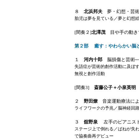
８
北浜邦夫
夢・幻想・芸
胎児は夢を見ている／夢と幻想
[間奏２]
北澤茂
目や手の動き
第２部 癒す：やわらかい脳
１
河内十郎
脳損傷と芸術─
失語症が芸術的創作活動に及ぼ
無視と創作活動
[間奏3]
斎藤公子＋小泉英明
２
野田燎
音楽運動療法によ
ライフワークの予兆／脳神経回
３
舘野泉
左手のピアニスト
ステージ上で倒れる／ばねが失
で協奏曲再デビュー