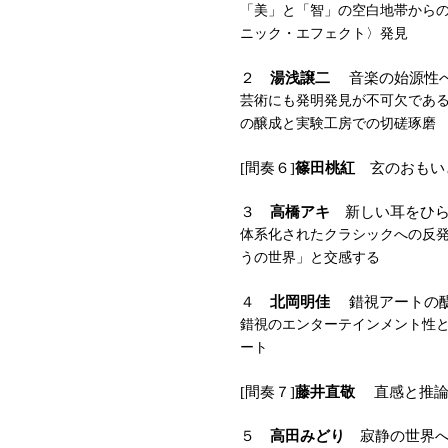
「美」と「智」の空白地帯から
ニック・エフェクト〉発見
２
湯浅譲二
音楽の始源性
芸術にも発明発見が不可欠であ
の醸成と実験工房での切磋琢磨
[間奏６]
篠田桃紅
玄のおもい
３
高橋アキ
新しい耳をひら
体系化されたクラシックへの反
うの世界」と交感する
４
北岡明佳
錯視アートの
錯視のエンターテインメント性
ート
[間奏７]
藤井直敬
直感と推論
５
高田みどり
寂静の世界へ