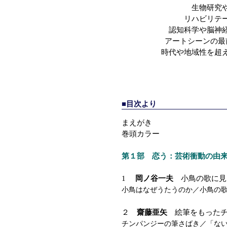
生物研究
リハビリテ
認知科学や脳神
アートシーンの最
時代や地域性を超
■目次より
まえがき
巻頭カラー
第１部 恋う：芸術衝動の由
1
岡ノ谷一夫
小鳥の歌に見
小鳥はなぜうたうのか／小鳥の
２
齋藤亜矢
絵筆をもったチ
チンパンジーの筆さばき／「な