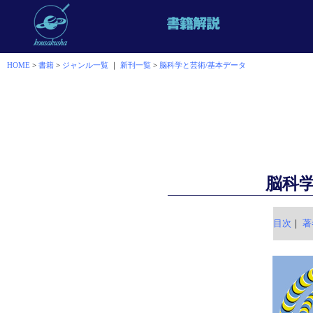
HOME
>
書籍
>
ジャンル一覧
｜
新刊一覧
>
脳科学と芸術/基本データ
脳科
目次
｜
著