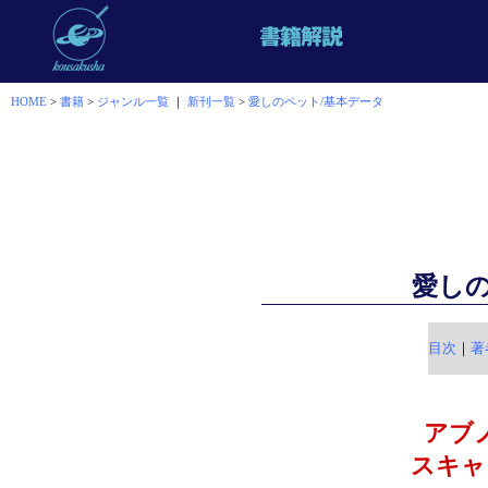
HOME
>
書籍
>
ジャンル一覧
｜
新刊一覧
>
愛しのペット/基本データ
愛し
目次
｜
著
アブ
スキ