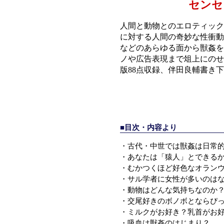
センセ
人間と動物とのエロティック
に対する人間の奇妙な性衝動
などのあらゆる面から獣姦を
ノや広告表現まで俎上にのせ
版88点収録、伴田良輔書き
■目次・内容より
・古代・中世では獣姦は日常的
・あなたは「猿人」とできる
・むかつくほど好色なオラン
・サル学者に女性が多いのは
・動物はどんな気持ちなのか
・交尾好きのボノボとならぴ
・ミルクがお好き？乳首がお
・吸血は獣姦のはじまり？