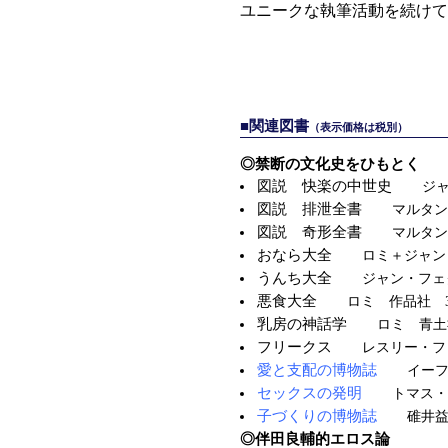
ユニークな執筆活動を続けて
■関連図書
（表示価格は税別）
◎禁断の文化史をひもとく
図説 快楽の中世史
ジャ
図説 排泄全書
マルタン
図説 奇形全書
マルタン
おなら大全
ロミ＋ジャン
うんち大全
ジャン・フェ
悪食大全
ロミ 作品社 3
乳房の神話学
ロミ 青土社
フリークス
レスリー・フ
愛と支配の博物誌
イーフ
セックスの発明
トマス・
子づくりの博物誌
碓井益
◎伴田良輔的エロス論