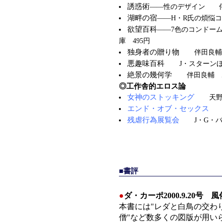
誘惑術
——性のデザイン 伴
湖畔の宿
——H・R氏の煩悩
欲望百科
——7色のコンドー
庫 495円
独身者の贈り物
伴田良輔
悪趣味百科
J・スターン
絶景の幾何学
伴田良輔 
◎工作舎的エロス論
女神のストッキング
天野
エンド・オブ・セックス
残虐行為展覧会
J・G・バ
■書評
●
ダ・カーポ2000.9.20
本書には"レダと白鳥の交わ
僧"など数多くの図版が用い