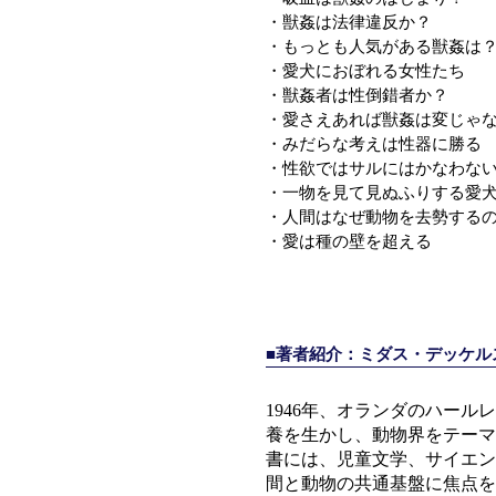
・獣姦は法律違反か？
・もっとも人気がある獣姦は
・愛犬におぼれる女性たち
・獣姦者は性倒錯者か？
・愛さえあれば獣姦は変じゃ
・みだらな考えは性器に勝る
・性欲ではサルにはかなわな
・一物を見て見ぬふりする愛
・人間はなぜ動物を去勢する
・愛は種の壁を超える
■著者紹介：ミダス・デッケ
1946年、オランダのハー
養を生かし、動物界をテーマ
書には、児童文学、サイエン
間と動物の共通基盤に焦点を